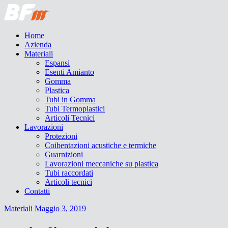
Home
Azienda
Materiali
Espansi
Esenti Amianto
Gomma
Plastica
Tubi in Gomma
Tubi Termoplastici
Articoli Tecnici
Lavorazioni
Protezioni
Coibentazioni acustiche e termiche
Guarnizioni
Lavorazioni meccaniche su plastica
Tubi raccordati
Articoli tecnici
Contatti
Materiali
Maggio 3, 2019