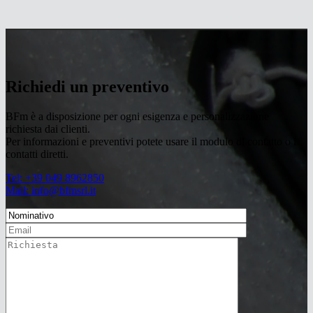
Richiedi un preventivo
BFm è a disposizione per ogni esigenza e personalizzazione
richiesta dai clienti.
Per informazioni e preventivi potete usare il modulo di contatto o i
contatti diretti.
Tel: +39 049 8962850
Mail: info@bfmsrl.it