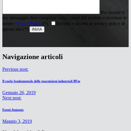
Per inviare il
tuo messaggio devi compilare tutti i campi del modulo e accettare le
nostre
Privacy Policy
(*).
Ho letto e accetto le privacy policy di
questo sito (*)
Navigazione articoli
Previous post:
Il ruolo fondamentale delle guarnizioni industriali BFm
Gennaio 26, 2019
Next post:
Esenti Amianto
Maggio 3, 2019