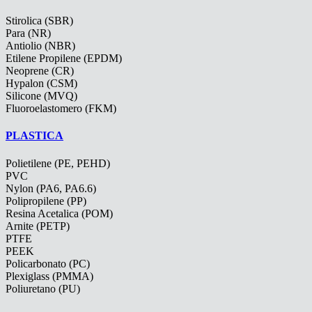
Stirolica (SBR)
Para (NR)
Antiolio (NBR)
Etilene Propilene (EPDM)
Neoprene (CR)
Hypalon (CSM)
Silicone (MVQ)
Fluoroelastomero (FKM)
PLASTICA
Polietilene (PE, PEHD)
PVC
Nylon (PA6, PA6.6)
Polipropilene (PP)
Resina Acetalica (POM)
Arnite (PETP)
PTFE
PEEK
Policarbonato (PC)
Plexiglass (PMMA)
Poliuretano (PU)