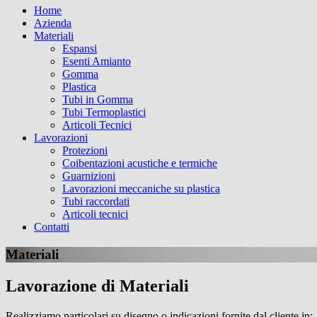
Home
Azienda
Materiali
Espansi
Esenti Amianto
Gomma
Plastica
Tubi in Gomma
Tubi Termoplastici
Articoli Tecnici
Lavorazioni
Protezioni
Coibentazioni acustiche e termiche
Guarnizioni
Lavorazioni meccaniche su plastica
Tubi raccordati
Articoli tecnici
Contatti
Materiali
Lavorazione di Materiali
Realizziamo particolari su disegno o indicazioni fornite dal cliente in: