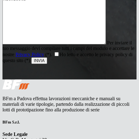
Per inviare il
tuo messaggio devi compilare tutti i campi del modulo e accettare le
nostre
Privacy Policy
(*).
Ho letto e accetto le privacy policy di
questo sito (*)
BFm a Padova effettua lavorazioni meccaniche e manuali su
materiali di varie tipologie, partendo dalla realizzazione di piccoli
lotti di prototipazione fino alla produzione di serie
BFm S.r.l.
Sede Legale