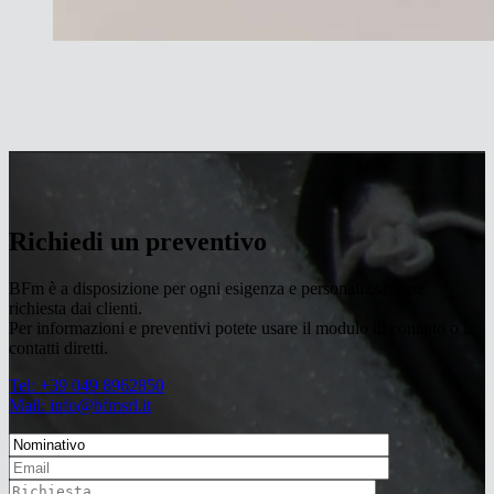
Richiedi un preventivo
BFm è a disposizione per ogni esigenza e personalizzazione
richiesta dai clienti.
Per informazioni e preventivi potete usare il modulo di contatto o i
contatti diretti.
Tel: +39 049 8962850
Mail: info@bfmsrl.it