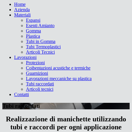
Home
Azienda
Materiali
Espansi
Esenti Amianto
Gomma
Plastica
Tubi in Gomma
Tubi Termoplastici
Articoli Tecnici
Lavorazioni
Protezioni
Coibentazioni acustiche e termiche
Guarnizioni
Lavorazioni meccaniche su plastica
Tubi raccordati
Articoli tecnici
Contatti
Tubi raccordati
Realizzazione di manichette utilizzando
tubi e raccordi per ogni applicazione