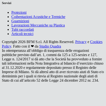
Servizi
Protezioni
Coibentazioni Acustiche e Termiche
Guarnizioni
Lavorazioni Meccaniche su Plastica
Tubi raccordati
Articoli tecnici
Copyright 2026 BFM S.r.l. All Rights Reserved.
Privacy
e
Cookies
Policy
. Fatto con il ❤ da
Studio Quadra
In ottemperanza all’obbligo di trasparenza delle erogazioni
pubbliche previsto dall’art. 1, commi da 125 a 125-sexies e 127,
Legge n. 124/2017 si dà atto che la Società ha provveduto a fornire
tali informazioni nella Nota Integrativa al bilancio d’esercizio chiuso
al 31.12.2020 e regolarmente depositato presso il Registro delle
Imprese di Milano. Si dà altresì atto di aver ricevuto aiuti di Stato e/o
deminimis per i quali si rinvia al Registro nazionale degli aiuti di
Stato di cui all’articolo 52 delle Legge 24 dicembre 2012 nr. 234.