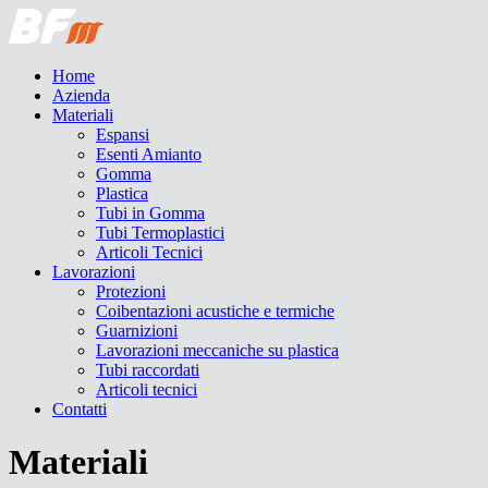
Home
Azienda
Materiali
Espansi
Esenti Amianto
Gomma
Plastica
Tubi in Gomma
Tubi Termoplastici
Articoli Tecnici
Lavorazioni
Protezioni
Coibentazioni acustiche e termiche
Guarnizioni
Lavorazioni meccaniche su plastica
Tubi raccordati
Articoli tecnici
Contatti
Materiali